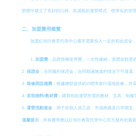
群體中建立了良好的口碑。其成熟的運營模式、標準化的管
二、加盟費用概覽
加盟紅領巾教育托管中心通常需要投入一定的初始資金
1.
加盟費
：品牌授權使用費，一次性繳納，具體金額需
2.
保證金
：合同履約保證金，合同期滿無違約情況下可退還
3.
裝修與設備費
：根據總部提供的VI標準進行場地裝修，并
4.
首批物料/教材費
：購買初始運營所需的教材、文具、制服
5.
運營流動資金
：用于前期人員工資、市場推廣及日常開支
溫馨提示
：所有費用應以紅領巾教育托管中心官方發布的最