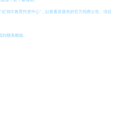
“紅領巾教育托管中心”，以查看其發布的官方招商公告、項目
找到聯系郵箱。
。