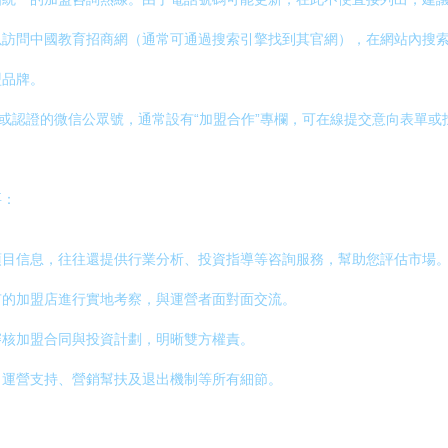
訪問中國教育招商網（通常可通過搜索引擎找到其官網），在網站內搜索
盟品牌。
站或認證的微信公眾號，通常設有“加盟合作”專欄，可在線提交意向表單或
要：
項目信息，往往還提供行業分析、投資指導等咨詢服務，幫助您評估市場
有的加盟店進行實地考察，與運營者面對面交流。
審核加盟合同與投資計劃，明晰雙方權責。
、運營支持、營銷幫扶及退出機制等所有細節。