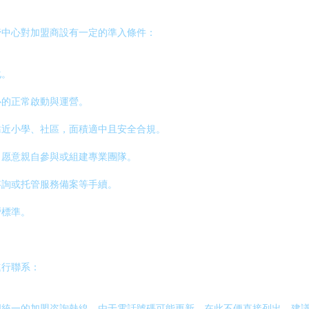
管中心對加盟商設有一定的準入條件：
化。
心的正常啟動與運營。
靠近小學、社區，面積適中且安全合規。
，愿意親自參與或組建專業團隊。
咨詢或托管服務備案等手續。
營標準。
進行聯系：
國統一的加盟咨詢熱線。由于電話號碼可能更新，在此不便直接列出，建