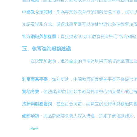
中國教育招商網
：作為專業的教育行業招商信息平臺，您可以
介紹及聯系方式。通過此類平臺可以便捷地對比多個教育加
官方網站與新媒體
：直接搜索“紅領巾教育托管中心”官方網
五、教育咨詢服務建議
在決定加盟前，進行全面的市場調研與商業咨詢至關重
利用專業平臺
：如前所述，中國教育招商網等平臺不僅提供
實地考察
：強烈建議前往紅領巾教育托管中心的直營店或已
法律與財務咨詢
：在簽訂合同前，請獨立的法律和財務顧問
總部洽談
：與品牌總部負責人深入溝通，詳細了解培訓體系
###