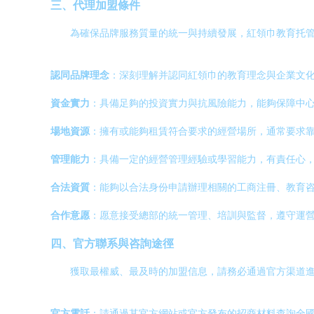
三、代理加盟條件
為確保品牌服務質量的統一與持續發展，紅領巾教育托
認同品牌理念
：深刻理解并認同紅領巾的教育理念與企業文
資金實力
：具備足夠的投資實力與抗風險能力，能夠保障中
場地資源
：擁有或能夠租賃符合要求的經營場所，通常要求
管理能力
：具備一定的經營管理經驗或學習能力，有責任心
合法資質
：能夠以合法身份申請辦理相關的工商注冊、教育
合作意愿
：愿意接受總部的統一管理、培訓與監督，遵守運
四、官方聯系與咨詢途徑
獲取最權威、最及時的加盟信息，請務必通過官方渠道
官方電話
：請通過其官方網站或官方發布的招商材料查詢全