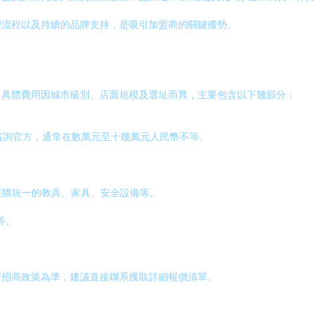
理流程以及持續的品牌支持，是吸引加盟商的關鍵優勢。
，具體費用因城市級別、店面規模及選址而異，主要包含以下幾部分：
咨詢官方，通常在數萬元至十幾萬元人民幣不等。
。
采購統一的教具、家具、安全設備等。
等。
。
新招商政策為準，建議直接聯系獲取詳細報價清單。